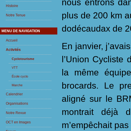
nous entrons dan
Histoire
plus de 200 km au
Notre Tenue
dodécaudax de 2
MENU DE NAVIGATION
Accueil
En janvier, j’ava
Activités
l’Union Cycliste 
Cyclotourisme
VTT
la même équipe 
École cyclo
brocards. Le pr
Marche
Calendrier
aligné sur le BR
Organisations
montrait déjà d
Notre Revue
OCT en Images
m’empêchait pas 